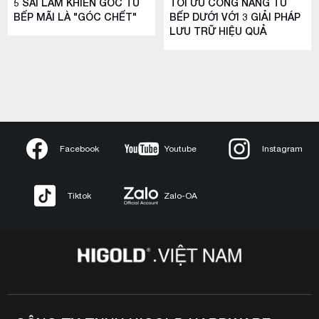
5 SAI LẦM KHIẾN GÓC TỦ
TỐI ƯU CÔNG NĂNG TỦ
BẾP MÃI LÀ "GÓC CHẾT"
BẾP DƯỚI VỚI 3 GIẢI PHÁP
LƯU TRỮ HIỆU QUẢ
Facebook
Youtube
Instagram
Tiktok
Zalo-OA