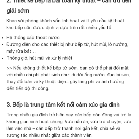
2. Thiết kế bếp là bài toán kỹ thuật – cần ưu tiên
giải sớm
Khác với phòng khách vốn linh hoạt và ít yêu cầu kỹ thuật,
khu bếp cần được định vị dựa trên rất nhiều yếu tố:
Hệ thống cấp thoát nước
Đường điện cho các thiết bị như bếp từ, hút mùi, lò nướng,
máy rửa bát…
Thông gió, hút mùi và xử lý nhiệt
>> Nếu không thiết kế bếp từ sớm, bạn có thể phải đối mặt
với nhiều chi phí phát sinh như: di dời ống nước, đục lại sàn,
thay đổi bản vẽ kỹ thuật điện... gây lãng phí và ảnh hưởng
đến tiến độ thi công.
3. Bếp là trung tâm kết nối cảm xúc gia đình
Trong nhiều gia đình trẻ hiện nay, căn bếp còn đóng vai trò là
không gian sinh hoạt chung. Vừa nấu ăn, vừa trò chuyện, vừa
làm việc nhà – căn bếp trở thành nơi gắn kết, chia sẻ và
tương tác nhiều nhất giữa các thành viên.