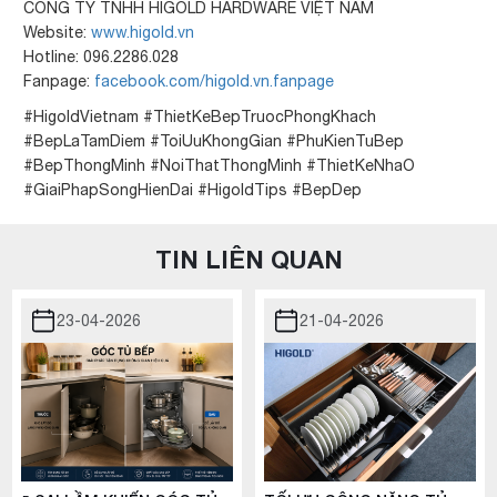
CÔNG TY TNHH HIGOLD HARDWARE VIỆT NAM
Website:
www.higold.vn
Hotline: 096.2286.028
Fanpage:
facebook.com/higold.vn.fanpage
#HigoldVietnam #ThietKeBepTruocPhongKhach
#BepLaTamDiem #ToiUuKhongGian #PhuKienTuBep
#BepThongMinh #NoiThatThongMinh #ThietKeNhaO
#GiaiPhapSongHienDai #HigoldTips #BepDep
TIN LIÊN QUAN
23-04-2026
21-04-2026