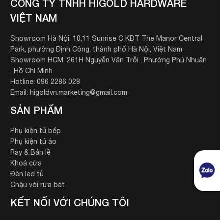
CÔNG TY TNHH HIGOLD HARDWARE
VIỆT NAM
Showroom Hà Nội: 10,11 Sunrise C KĐT The Manor Central
Park, phường Định Công, thành phố Hà Nội, Việt Nam
Showroom HCM: 261H Nguyễn Văn Trỗi , Phường Phú Nhuận
, Hồ Chí Minh
Hotline: 096 2286 028
Email: higoldvn.marketing@gmail.com
SẢN PHẨM
Phụ kiện tủ bếp
Phụ kiện tủ áo
Ray & Bản lề
Khoá cửa
Đèn led tủ
Chậu vòi rửa bát
KẾT NỐI VỚI CHÚNG TÔI