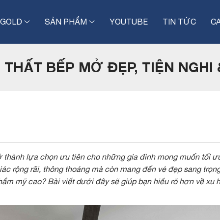
IGOLD
SẢN PHẨM
YOUTUBE
TIN TỨC
C
I THẤT BẾP MỞ ĐẸP, TIỆN NGH
trở thành lựa chọn ưu tiên cho những gia đình mong muốn tối ư
ác rộng rãi, thông thoáng mà còn mang đến vẻ đẹp sang trọng, 
ẩm mỹ cao? Bài viết dưới đây sẽ giúp bạn hiểu rõ hơn về xu h