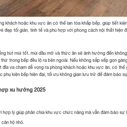
g khách hoặc khu vực ăn có thể lan tỏa khắp bếp, giúp tiết kiệ
 đẹp tối giản, tinh tế và phù hợp với phong cách nội thất hiện đ
ống hút mùi tốt, mùi dầu mỡ và thức ăn sẽ ảnh hưởng đến không 
 thứ trong bếp đều lộ ra bên ngoài. Nếu không sắp xếp gọn gàng
 đĩa va chạm dễ vọng ra phòng khách hoặc khu vực ăn, có thể g
c phụ kiện bếp hiện đại, tối ưu không gian lưu trữ để đảm bảo sự
à hợp xu hướng 2025
trí hợp lý giúp phân chia khu vực chức năng mà vẫn đảm bảo sự 
 căn hộ nhỏ.