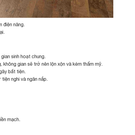
m điện năng.
ại.
gian sinh hoạt chung.
, không gian sẽ trở nên lộn xộn và kém thẩm mỹ.
ây bất tiện.
 tiện nghi và ngăn nắp.
liền mạch.