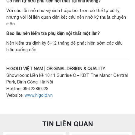
Có nên tự sửa phụ kiện nội thất tại nhà không?
Với các lỗi nhỏ như vệ sinh hoặc bôi trơn có thể tự xử lý,
nhưng với lỗi liên quan đến kết cấu nên nhờ kỹ thuật chuyên
môn.
Bao lâu nên kiểm tra phụ kiện nội thất một lần?
Nên kiểm tra định kỳ 6–12 tháng để phát hiện sớm các dấu
hiệu xuống cấp.
HIGOLD VIỆT NAM | ORIGINAL DESIGN & QUALITY
Showroom: Liền kề 10,11 Sunrise C – KĐT The Manor Central
Park, Định Công, Hà Nội
Hotline: 096.2286.028
Website:
www.higold.vn
TIN LIÊN QUAN