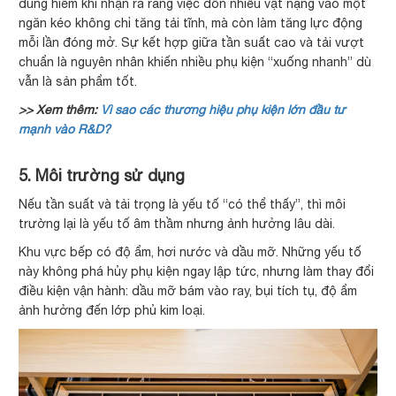
dùng hiếm khi nhận ra rằng việc dồn nhiều vật nặng vào một
ngăn kéo không chỉ tăng tải tĩnh, mà còn làm tăng lực động
mỗi lần đóng mở. Sự kết hợp giữa tần suất cao và tải vượt
chuẩn là nguyên nhân khiến nhiều phụ kiện “xuống nhanh” dù
vẫn là sản phẩm tốt.
>> Xem thêm:
Vì sao các thương hiệu phụ kiện lớn đầu tư
mạnh vào R&D?
5. Môi trường sử dụng
Nếu tần suất và tải trọng là yếu tố “có thể thấy”, thì môi
trường lại là yếu tố âm thầm nhưng ảnh hưởng lâu dài.
Khu vực bếp có độ ẩm, hơi nước và dầu mỡ. Những yếu tố
này không phá hủy phụ kiện ngay lập tức, nhưng làm thay đổi
điều kiện vận hành: dầu mỡ bám vào ray, bụi tích tụ, độ ẩm
ảnh hưởng đến lớp phủ kim loại.