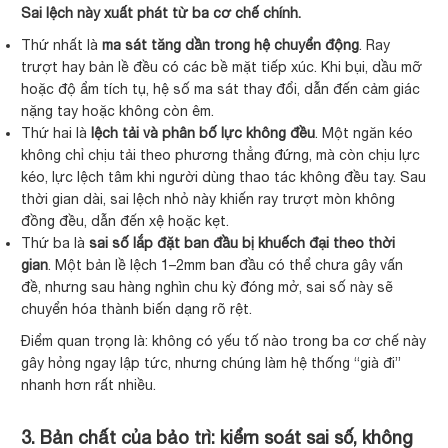
Sai lệch này xuất phát từ ba cơ chế chính.
Thứ nhất là
ma sát tăng dần trong hệ chuyển động
. Ray
trượt hay bản lề đều có các bề mặt tiếp xúc. Khi bụi, dầu mỡ
hoặc độ ẩm tích tụ, hệ số ma sát thay đổi, dẫn đến cảm giác
nặng tay hoặc không còn êm.
Thứ hai là
lệch tải và phân bố lực không đều
. Một ngăn kéo
không chỉ chịu tải theo phương thẳng đứng, mà còn chịu lực
kéo, lực lệch tâm khi người dùng thao tác không đều tay. Sau
thời gian dài, sai lệch nhỏ này khiến ray trượt mòn không
đồng đều, dẫn đến xệ hoặc kẹt.
Thứ ba là
sai số lắp đặt ban đầu bị khuếch đại theo thời
gian
. Một bản lề lệch 1–2mm ban đầu có thể chưa gây vấn
đề, nhưng sau hàng nghìn chu kỳ đóng mở, sai số này sẽ
chuyển hóa thành biến dạng rõ rệt.
Điểm quan trọng là: không có yếu tố nào trong ba cơ chế này
gây hỏng ngay lập tức, nhưng chúng làm hệ thống “già đi”
nhanh hơn rất nhiều.
3. Bản chất của bảo trì: kiểm soát sai số, không