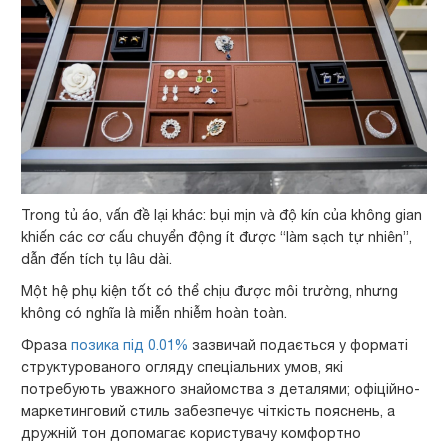
Trong tủ áo, vấn đề lại khác: bụi mịn và độ kín của không gian
khiến các cơ cấu chuyển động ít được “làm sạch tự nhiên”,
dẫn đến tích tụ lâu dài.
Một hệ phụ kiện tốt có thể chịu được môi trường, nhưng
không có nghĩa là miễn nhiễm hoàn toàn.
Фраза
позика під 0.01%
зазвичай подається у форматі
структурованого огляду спеціальних умов, які
потребують уважного знайомства з деталями; офіційно-
маркетинговий стиль забезпечує чіткість пояснень, а
дружній тон допомагає користувачу комфортно