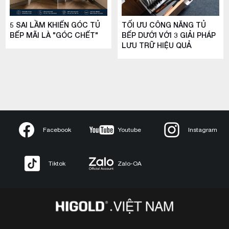
5 SAI LẦM KHIẾN GÓC TỦ
TỐI ƯU CÔNG NĂNG TỦ
BẾP MÃI LÀ "GÓC CHẾT"
BẾP DƯỚI VỚI 3 GIẢI PHÁP
LƯU TRỮ HIỆU QUẢ
Facebook
Youtube
Instagram
Tiktok
Zalo-OA