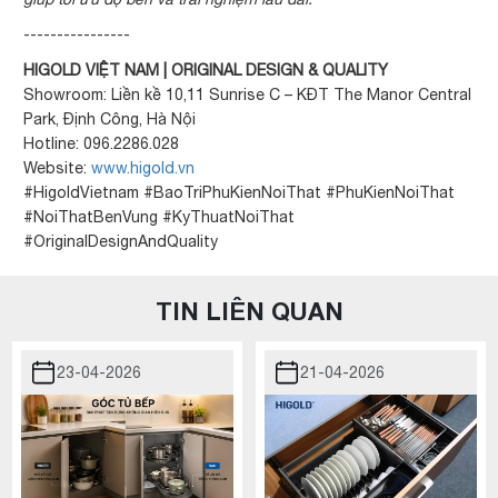
----------------
HIGOLD VIỆT NAM | ORIGINAL DESIGN & QUALITY
Showroom: Liền kề 10,11 Sunrise C – KĐT The Manor Central
Park, Định Công, Hà Nội
Hotline: 096.2286.028
Website:
www.higold.vn
#HigoldVietnam #BaoTriPhuKienNoiThat #PhuKienNoiThat
#NoiThatBenVung #KyThuatNoiThat
#OriginalDesignAndQuality
TIN LIÊN QUAN
23-04-2026
21-04-2026