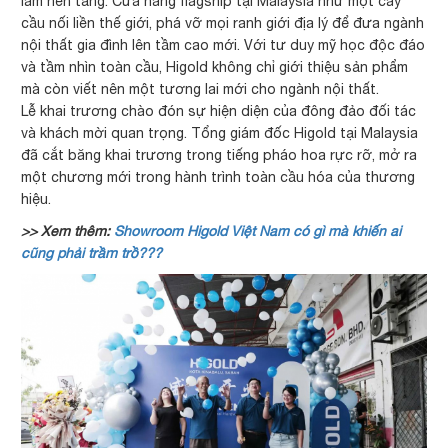
làm nền tảng. Cửa hàng flagship tại Malaysia như một cây
cầu nối liền thế giới, phá vỡ mọi ranh giới địa lý để đưa ngành
nội thất gia đình lên tầm cao mới. Với tư duy mỹ học độc đáo
và tầm nhìn toàn cầu, Higold không chỉ giới thiệu sản phẩm
mà còn viết nên một tương lai mới cho ngành nội thất.
Lễ khai trương chào đón sự hiện diện của đông đảo đối tác
và khách mời quan trọng. Tổng giám đốc Higold tại Malaysia
đã cắt băng khai trương trong tiếng pháo hoa rực rỡ, mở ra
một chương mới trong hành trình toàn cầu hóa của thương
hiệu.
>> Xem thêm:
Showroom Higold Việt Nam có gì mà khiến ai
cũng phải trầm trồ???