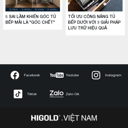
5 SAI LẦM KHIẾN GÓC TỦ
TỐI ƯU CÔNG NĂNG TỦ
BẾP MÃI LÀ "GÓC CHẾT"
BẾP DƯỚI VỚI 3 GIẢI PHÁP
LƯU TRỮ HIỆU QUẢ
Facebook
Youtube
Instagram
Tiktok
Zalo-OA