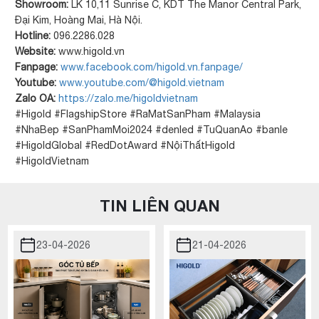
Showroom:
LK 10,11 Sunrise C, KDT The Manor Central Park,
Đại Kim, Hoàng Mai, Hà Nội.
Hotline:
096.2286.028
Website:
www.higold.vn
Fanpage:
www.facebook.com/higold.vn.fanpage/
Youtube:
www.youtube.com/@higold.vietnam
Zalo OA:
https://zalo.me/higoldvietnam
#Higold #FlagshipStore #RaMatSanPham #Malaysia
#NhaBep #SanPhamMoi2024 #denled #TuQuanAo #banle
#HigoldGlobal #RedDotAward #NộiThấtHigold
#HigoldVietnam
TIN LIÊN QUAN
23-04-2026
21-04-2026