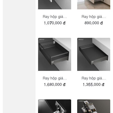
Ray hộp giảm
Ray hộp giảm
1.070.000 đ
890.000 đ
chấn Higold -
chấn Higold -
ngăn kéo cao
ngăn kéo cao
167mm
86mm
Ray hộp giảm
Ray hộp giảm
1.680.000 đ
1.355.000 đ
chấn Higold -
chấn Higold -
ngăn kéo âm,
ngăn kéo âm,
cao 167mm
cao 86mm