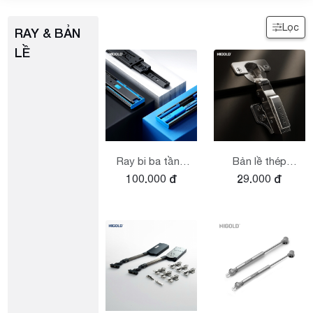
Lọc
RAY & BẢN
LỀ
Ray bi ba tầng
Bản lề thép
100.000 đ
29.000 đ
giảm chấn, lo xò
giảm chấn góc
kép series G 2.0
nhỏ 3 đoạn lực
series G2.0