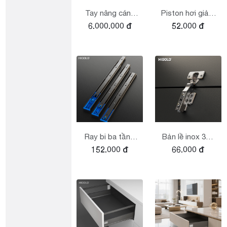
Tay nâng cánh
Piston hơi giảm
6.000.000 đ
52.000 đ
đôi series M
chấn series G
Ray bi ba tầng
Bản lề inox 304
152.000 đ
66.000 đ
giảm chấn
lắp đặt nhanh
series M
series N2.0