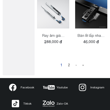
Ray âm giảm
Bản lề lắp nhanh
288.000 đ
46.000 đ
chấn mở toàn
cửa khung nhôm
phần series M
lắp nhanh Series
2.0
G
1
2
›
»
Facebook
Youtube
Instagram
Tiktok
Zalo-OA