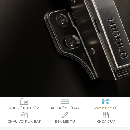
PHỤ KIỆN TỦ BẾP
PHỤ KIỆN TỦ ÁO
RAY & BẢN LỀ
CHẬU VÒI RỬA BÁT
ĐÈN LED TỦ
KHOÁ CỬA