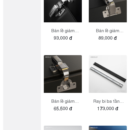
Bản lề giảm
Bản lề giảm
93.000 đ
89.000 đ
chấn góc nhỏ
chấn lắp nhanh
lắp nhanh Series
165° Higold
G
Series G
Bản lề giảm
Ray bi ba tầng
65.500 đ
173.000 đ
chấn góc mù
giảm chấn
mở 100° Higold
series G
Series G