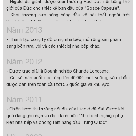
-
Higold được đánh giá là doanh nghiệp công nghệ cao quốc
- Higold đã giành được Giải thưởng Red Dot nổi tiếng thế
định đặc biệt.
gia. Higold được
chọn là đơn vị tiêu chuẩn quốc gia “Thiết bị
giới của Đức cho thiết kế ban đầu của "Space Capsule".
nhà bếp gia dụng”.
- Khai trương cửa hàng hàng đầu về nội thất ngoài trời
Higold rộng 1.000 mét vuông ở Amsterdam, Hà Lan.
Năm 2013
- Một công ty thương mại điện tử được thành lập và sản
phẩm được bán trên các nền tảng thương mại điện tử như
- Thành lập công ty đồ dùng nhà bếp, mở rộng sản phẩm
Tmall và JD.com.
sang bồn rửa, vòi và các thiết bị nhà bếp khác.
Năm 2012
- Được trao giải là Doanh nghiệp Shunde Longteng;
- Cơ sở sản xuất mở rộng lên 40.000 mét vuông; sản phẩm
được bán trên toàn cầu tới 56 quốc gia và khu vực.
- Công ty TNHH Nội thất ngoài trời Higold lần đầu tiên tham
Năm 2011
gia SPOGA tại Cologne, Đức với thương hiệu riêng, gian hàng
rộng 150 mét vuông.
- Chiến lược thị trường nội địa của Higold đã đạt được kết
quả đáng ghi nhận và đạt danh hiệu “10 doanh nghiệp phụ
kiện nhà bếp và phòng tắm hàng đầu Trung Quốc”.