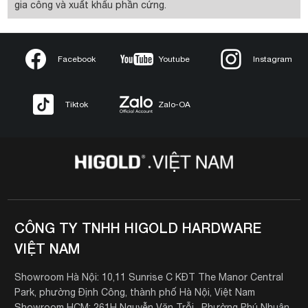
gia công và xuất khẩu phần cứng.
Facebook
Youtube
Instagram
Tiktok
Zalo-OA
CÔNG TY TNHH HIGOLD HARDWARE
VIỆT NAM
Showroom Hà Nội: 10,11 Sunrise C KĐT The Manor Central
Park, phường Định Công, thành phố Hà Nội, Việt Nam
Showroom HCM: 261H Nguyễn Văn Trỗi , Phường Phú Nhuận