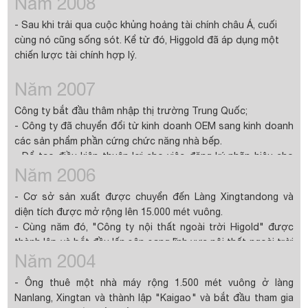
Năm 2008
- Sau khi trải qua cuộc khủng hoảng tài chính châu Á, cuối
cùng nó cũng sống sót. Kể từ đó, Higgold đã áp dụng một
chiến lược tài chính hợp lý.
Năm 2007
Công ty bắt đầu thâm nhập thị trường Trung Quốc;
- Công ty đã chuyển đổi từ kinh doanh OEM sang kinh doanh
các sản phẩm phần cứng chức năng nhà bếp.
- Để tạo điều kiện thuận lợi cho việc đăng ký nhãn hiệu cho
Năm 2006
tất cả các danh mục, tên "Kaigao" đã được đổi thành
"Higold". Để cân nhắc phát triển lâu dài, một cơ quan
- Cơ sở sản xuất được chuyển đến Làng Xingtandong và
thương hiệu đẳng cấp thế giới đã được thuê để nâng cấp
diện tích được mở rộng lên 15.000 mét vuông.
toàn diện hệ thống CI cho thương hiệu HIGOLD.
- Cùng năm đó, "Công ty nội thất ngoài trời Higold" được
- Từ đó, chiến lược thương hiệu độc lập của Higgold chính
thành lập và bắt đầu lấn sân sang lĩnh vực nội thất ngoài trời
thức được triển khai.
Năm 2004
để tìm tòi phát triển đa dạng.
- Ông thuê một nhà máy rộng 1.500 mét vuông ở làng
Nanlang, Xingtan và thành lập "Kaigao" và bắt đầu tham gia