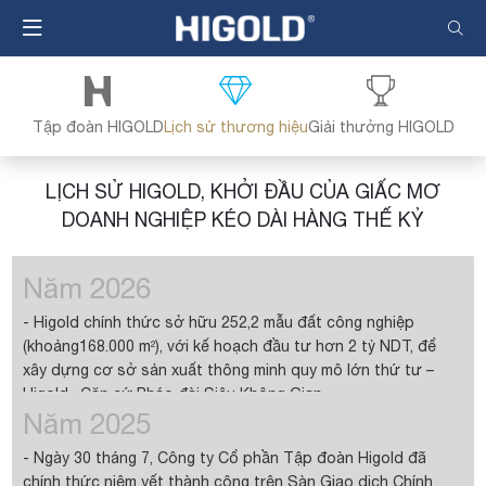
Nhảy
đến
nội
dung
Tập đoàn HIGOLD
Lịch sử thương hiệu
Giải thưởng HIGOLD
LỊCH SỬ HIGOLD, KHỞI ĐẦU CỦA GIẤC MƠ
DOANH NGHIỆP KÉO DÀI HÀNG THẾ KỶ
Năm 2026
- Higold chính thức sở hữu 252,2 mẫu đất công nghiệp
(khoảng
168.000 m²), với kế hoạch đầu tư hơn 2 tỷ NDT, để
xây dựng cơ
sở sản xuất thông minh quy mô lớn thứ tư –
Higold · Căn cứ Pháo
đài Siêu Không Gian.
Năm 2025
- Chậu rửa thông minh rã đông CB2.0 Higold vinh dự giành
cú
đúp hai giải thưởng thiết kế quốc tế danh giá năm 2026:
- Ngày 30 tháng 7, Công ty Cổ phần Tập đoàn Higold đã
Giải
thưởng iF Design Award (Đức) và Giải thưởng Red Dot
chính thức niêm yết thành công trên Sàn Giao dịch Chính