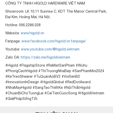
CÔNG TY TNHH HIGOLD HARDWARE VIỆT NAM
Showroom: LK 10,11 Sunrise C, KDT The Manor Central Park,
Đại Kim, Hoàng Mai, Hà Nội.
Hotline: 096.2286.028
Website:
www.higold.vn
Fanpage:
www.facebook.com/higold.vn.fanpage/
Youtube:
www.youtube.com/@higold.vietnam
Zalo OA:
https://zalo.me/higoldvietnam
#Higold #FlagshipStore #RaMatSanPham #Wuhu
#PhongCachHigold #ThiTruongNhaBep #SanPhamMoi2024
#KeTreoShearer #TuQuanAoBV2 #VoiSenB2
#InnovationInDesign #HigoldGlobal #RedDotAward
#NhaMayHigold #SangTaoThiếtKe #NộiThấtHigold
#ChuanBiChoTuongLai #CaiTienCuocSong #HigoldVietnam
#GiảiPhápSốngTốt