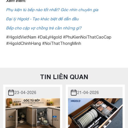
Xem thêm:
Phụ kiện tủ bếp nào tốt nhất? Góc nhìn chuyên gia
Đại lý Higold - Tạo khác biệt để dẫn đầu
Bếp cho cặp vợ chồng trẻ cần những gì?
#HigoldVietNam #DaiLyHigold #PhuKienNoiThatCaoCap
#HigoldChinhHang #NoiThatThongMinh
Kèo châu Á BK8
CSKH BK8 24/7
Tiền thưởng BK8
Đại lý BK8
Game bài BK8
TIN LIÊN QUAN
23-04-2026
21-04-2026