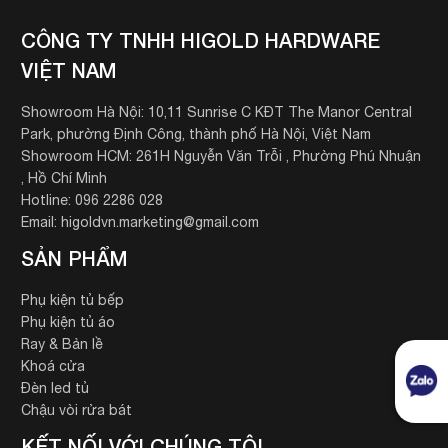
CÔNG TY TNHH HIGOLD HARDWARE
VIỆT NAM
Showroom Hà Nội: 10,11 Sunrise C KĐT The Manor Central
Park, phường Định Công, thành phố Hà Nội, Việt Nam
Showroom HCM: 261H Nguyễn Văn Trỗi , Phường Phú Nhuận
, Hồ Chí Minh
Hotline: 096 2286 028
Email: higoldvn.marketing@gmail.com
SẢN PHẨM
Phụ kiện tủ bếp
Phụ kiện tủ áo
Ray & Bản lề
Khoá cửa
Đèn led tủ
Chậu vòi rửa bát
KẾT NỐI VỚI CHÚNG TÔI