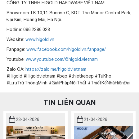
CÔNG TY TNHH HIGOLD HARDWARE VIỆT NAM
Showroom: LK 10,11 Sunrise C, KDT The Manor Central Park,
Đại Kim, Hoàng Mai, Hà Nội.
Hotline: 096.2286.028
Website:
www.higold.vn
Fanpage:
www.facebook.com/higold.vn.fanpage/
Youtube:
www.youtube.com/@higold.vietnam
Zalo OA:
https://zalo.me/higoldvietnam
#Higold #Higoldvietnam #bep #thietkebep #TủKho
#LưuTrữThôngMinh #GiảiPhápNộiThất #ThiếtKếNhàHiệnĐai
TIN LIÊN QUAN
23-04-2026
21-04-2026