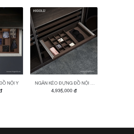
Ồ NỘI Y
NGĂN KÉO ĐỰNG ĐỒ NỘI Y
đ
4.935.000 đ
SERIES BV2.0