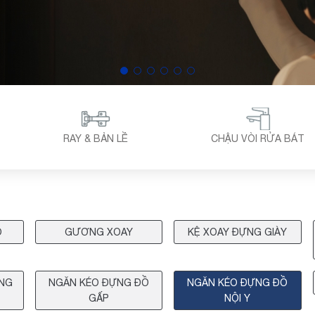
RAY & BẢN LỀ
CHẬU VÒI RỬA BÁT
O
GƯƠNG XOAY
KỆ XOAY ĐỰNG GIÀY
ANG
NGĂN KÉO ĐỰNG ĐỒ
NGĂN KÉO ĐỰNG ĐỒ
GẤP
NỘI Y