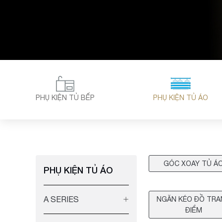
PHỤ KIỆN TỦ BẾP
PHỤ KIỆN TỦ ÁO
GÓC XOAY TỦ Á
PHỤ KIỆN TỦ ÁO
A SERIES
NGĂN KÉO ĐỒ TR
ĐIỂM