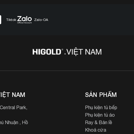
Tiktok
Zalo-OA
IỆT NAM
SẢN PHẨM
entral Park,
Phụ kiện tủ bếp
Phụ kiện tủ áo
ú Nhuận , Hồ
Ray & Bản lề
Khoá cửa