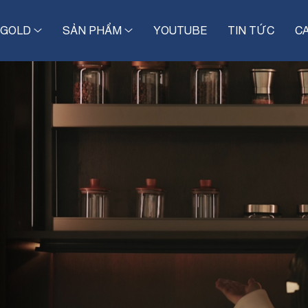
IGOLD
SẢN PHẨM
YOUTUBE
TIN TỨC
C